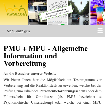
Direkt
zum
Inhalt
— Menu anzeigen
Menu
Allgemeines
Reaktionstests (für TAXI, Personenbeförderung, Omnibus
MPU-Fragen
PMU + MPU - Allgemeine
und MPU)
Information und
Vorbereitung
An die Besucher unserer Website
W
ir bieten Ihnen hier die Möglichkeit ein Testprogramm zur
Vorbereitung auf die Reaktionstests zu erwerben, welche bei der
Personenbeförderungsschein
Prüfung zum Erhalt des
s oder dem
Omnibuss
Führerschein für
e (als PMU bezeichnet =
P
m
U
MPU
sycho
etrische
ntersuchung) oder welche bei einer