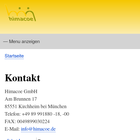
Direkt
zum
Inhalt
— Menu anzeigen
Menu
Startseite
Allgemeines
Reaktionstests (für TAXI, Personenbeförderung, Omnibus
MPU-Fragen
Breadcrumb
und MPU)
Kontakt
Himacoe GmbH
Am Brunnen 17
85551 Kirchheim bei München
Telefon: +49 89 991880 -18, -00
FAX: 0049899030224
E-Mail:
info@himacoe.de